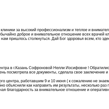
 клиники за высокий профессионализм и теплое и внимате
обычайно доброе и внимательное отношение всех врачей кл
 нам пришлось столкнуться. Дай Бог здоровья всем, кто зде
нтра в г.Казань Софроновой Нелли Иосифовне ! Обратилис
день посмотрела все документы, сделала свое заключение 
о центра, работавшим 9 и 10 июня ( к сожалению не знаем 
о объяснили как направить им результаты, несколько раз 
мная благодарность за внимательное отношение и оператив