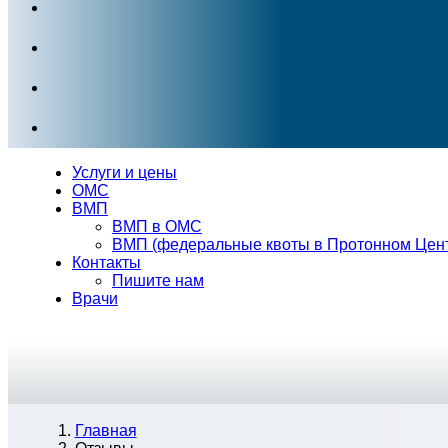
Услуги и цены
ОМС
ВМП
ВМП в ОМС
ВМП (федеральные квоты в Протонном Цен
Контакты
Пишите нам
Врачи
Главная