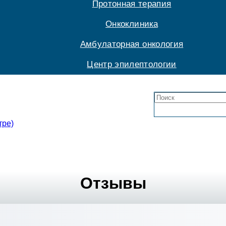
Протонная терапия
Онкоклиника
Амбулаторная онкология
Центр эпилептологии
тре)
Отзывы