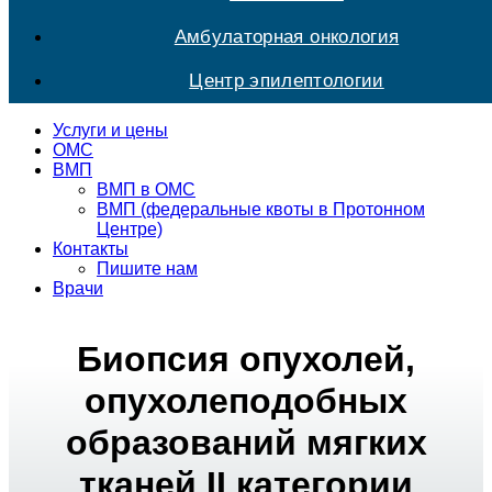
Амбулаторная онкология
Центр эпилептологии
Услуги и цены
ОМС
ВМП
ВМП в ОМС
ВМП (федеральные квоты в Протонном
Центре)
Контакты
Пишите нам
Врачи
Биопсия опухолей,
опухолеподобных
образований мягких
тканей II категории