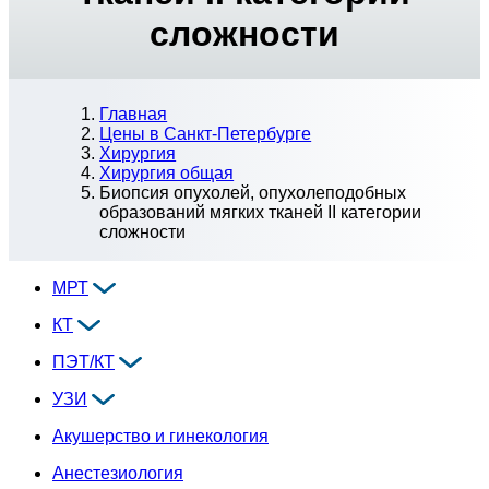
сложности
Главная
Цены в Санкт-Петербурге
Хирургия
Хирургия общая
Биопсия опухолей, опухолеподобных
образований мягких тканей II категории
сложности
МРТ
КТ
ПЭТ/КТ
УЗИ
Акушерство и гинекология
Анестезиология