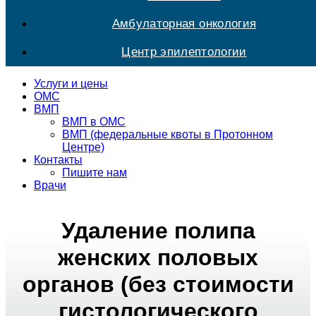
Амбулаторная онкология
Центр эпилептологии
Услуги и цены
ОМС
ВМП
ВМП в ОМС
ВМП (федеральные квоты в Протонном
Центре)
Контакты
Пишите нам
Врачи
Удаление полипа
женских половых
органов (без стоимости
гистологического