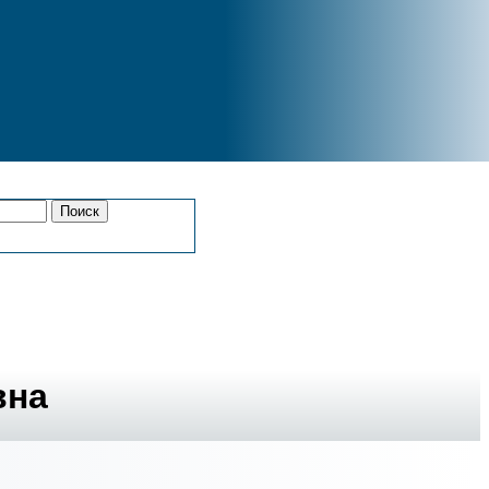
Поиск
вна