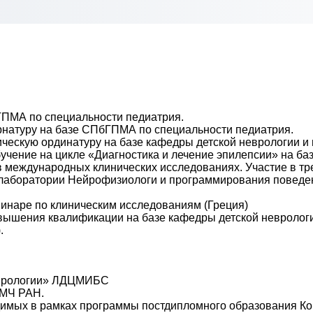
бГПМА по специальности педиатрия.
ернатуру на базе СПбГПМА по специальности педиатрия.
иническую ординатуру на базе кафедры детской неврологии 
бучение на цикле «Диагностика и лечение эпилепсии» на б
е в международных клинических исследованиях. Участие в 
т лаборатории Нейрофизиологи и программирования повед
минаре по клиническим исследованиям (Греция)
повышения квалификации на базе кафедры детской невролог
.
неврологии» ЛДЦМИБС
ИМЧ РАН.
водимых в рамках программы постдипломного образования 