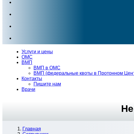
Услуги и цены
ОМС
ВМП
ВМП в ОМС
ВМП (федеральные квоты в Протонном Цен
Контакты
Пишите нам
Врачи
Не
Главная