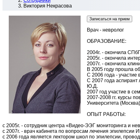
Сотрудники
Виктория Некрасова
Записаться на прием
Врач - невролог
ОБРАЗОВАНИЕ:
2004г. - окончила СП
2005г. - окончила инт
2007г. - окончила кл
В 2005 году прошла о
С 2006 года - участи
С 2007 года аспиран
Ю.Д.
2007 год участие в се
2007-2008 гг. курсы 
Университета (Москва)
ОПЫТ РАБОТЫ:
с 2005г. - сотрудник центра «Видео-ЭЭГ мониторинга и 
с 2007г. - врач кабинета по вопросам лечения эпилепсии 
с 2006 года является лектором школ по эпилепсии, про