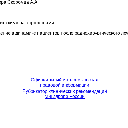
ра Скоромца А.А..
гическими расстройствами
ние в динамике пациентов после радиохирургического леч
Официальный интернет-портал
правовой информации
Рубрикатор клинических рекомендаций
Минздрава России